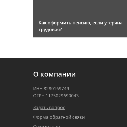
Как оформить пенсию, если утеряна
трудовая?
О компании
ИНН 8280169749
ОГРН 1175029690043
Задать вопрос
Форма обратной связи
О компании