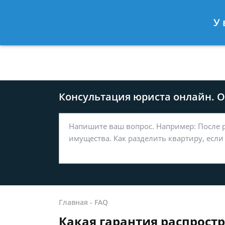
Москва
Санкт-Петербург
У 
8 499-577-04-56
8 812 509-27
Консультация юриста онлайн. От
Главная
-
FAQ
Какая гарантия распрост