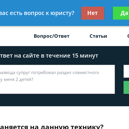
Получите консул
вас есть вопрос к юристу?
Нет
Да
-47
бес
Вопрос/Ответ
Статьи
вет на сайте в течение 15 минут
раняется на данную технику?