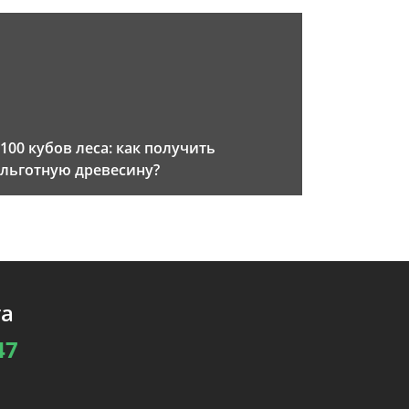
100 кубов леса: как получить
льготную древесину?
та
47