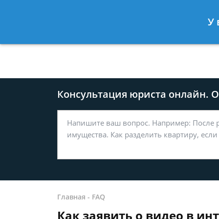
Москва
Санкт-Петербург
У 
8 499-577-04-56
8 812 509-27
Консультация юриста онлайн. От
Главная
-
FAQ
Как заявить о видео в ин