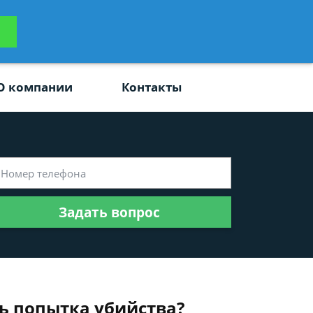
ьтацию
Задать вопрос
платно
О компании
Контакты
Задать вопрос
ть попытка убийства?