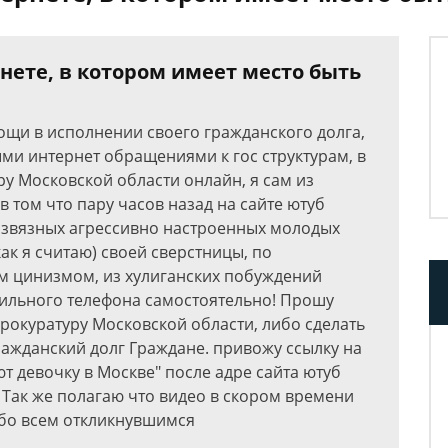
рнете, в котором имеет место быть
щи в исполнении своего гражданского долга,
ыми интернет обращениями к гос структурам, в
у Московской области онлайн, я сам из
в том что пару часов назад на сайте ютуб
азвязных агрессивно настроенных молодых
ак я считаю) своей сверстницы, по
м цинизмом, из хулиганских побуждений
ильного телефона самостоятельно! Прошу
рокуратуру Московской области, либо сделать
гражданский долг Граждане. привожу ссылку на
 девочку в Москве" после адре сайта ютуб
Y Так же полагаю что видео в скором времени
ибо всем откликнувшимся