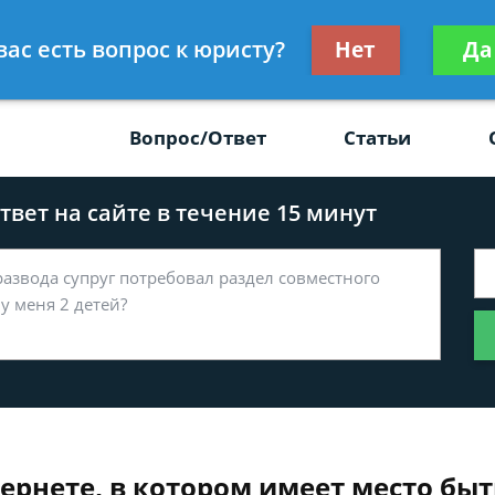
Получите консул
вас есть вопрос к юристу?
Нет
Да
-47
бес
Вопрос/Ответ
Статьи
вет на сайте в течение 15 минут
тернете, в котором имеет место бы