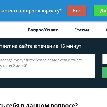
Получите консул
вас есть вопрос к юристу?
Нет
Да
-47
бес
Вопрос/Ответ
Статьи
вет на сайте в течение 15 минут
ь себя в данном вопросе?