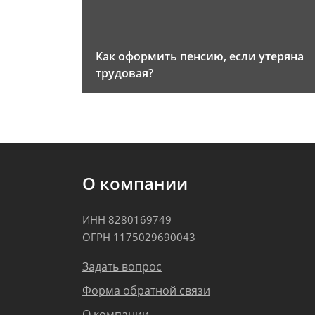
Как оформить пенсию, если утеряна
трудовая?
О компании
ИНН 8280169749
ОГРН 1175029690043
Задать вопрос
Форма обратной связи
О компании