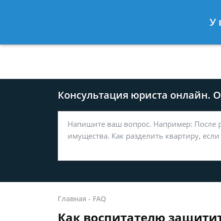
Москва
Санкт-Петербург
У 
8 499-577-04-56
8 812 509-27
Консультация юриста онлайн. От
Главная
-
FAQ
Как воспитателю защитит