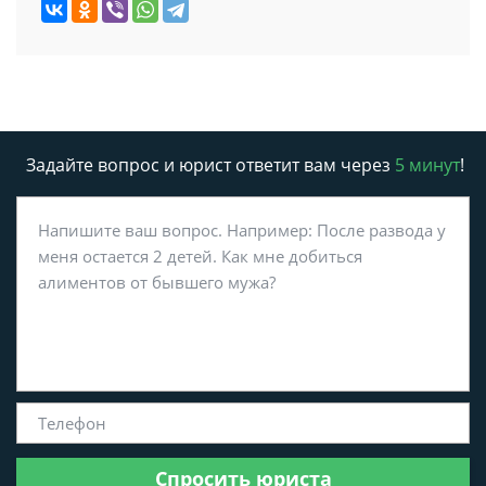
Задайте вопрос и юрист ответит вам через
5 минут
!
Спросить юриста