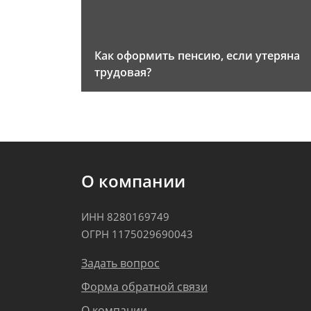
Как оформить пенсию, если утеряна
трудовая?
О компании
ИНН 8280169749
ОГРН 1175029690043
Задать вопрос
Форма обратной связи
О компании