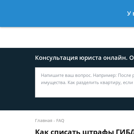
Москва
Санкт-Петербург
У 
8 499-577-04-56
8 812 509-27
Консультация юриста онлайн. От
Главная
-
FAQ
Как списать штрафы ГИБ