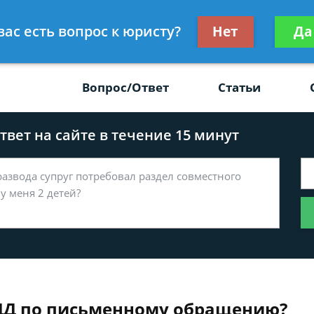
Получите консул
вас есть вопрос к юристу?
Нет
Да
-47
бес
Вопрос/Ответ
Статьи
вет на сайте в течение 15 минут
ДД по письменному обращению?