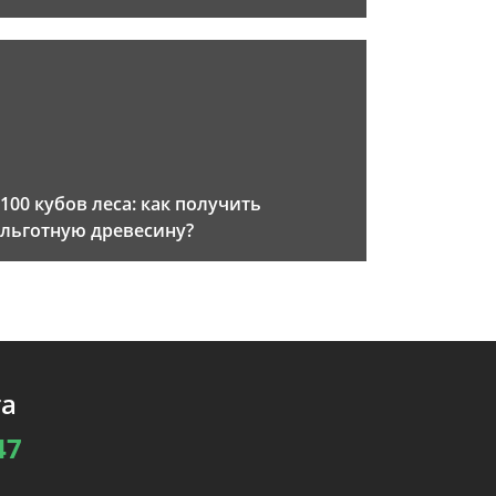
100 кубов леса: как получить
льготную древесину?
та
47