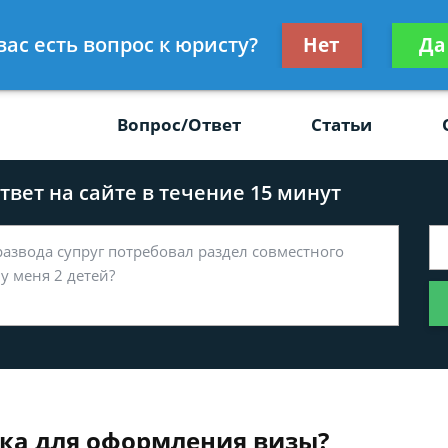
Получите консул
вас есть вопрос к юристу?
Нет
Да
-47
бес
Вопрос/Ответ
Статьи
вет на сайте в течение 15 минут
ека для оформления визы?