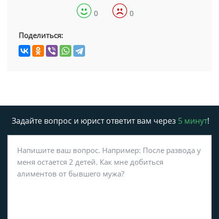
0
0
Поделиться:
Задайте вопрос и юрист ответит вам через
5 минут
!