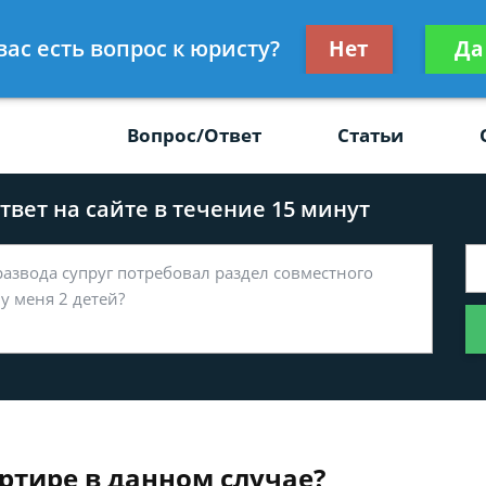
Получите консул
вас есть вопрос к юристу?
Нет
Да
-47
бес
Вопрос/Ответ
Статьи
вет на сайте в течение 15 минут
ртире в данном случае?