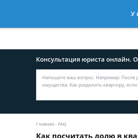
Москва
Санкт-Петербург
У 
8 499-577-04-56
8 812 509-27
Консультация юриста онлайн. От
Главная
-
FAQ
Как посчитать долю в ква