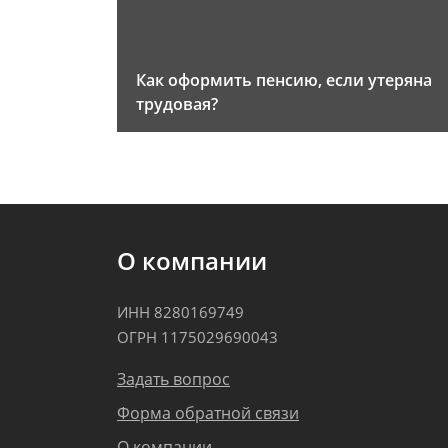
Как оформить пенсию, если утеряна
трудовая?
О компании
ИНН 8280169749
ОГРН 1175029690043
Задать вопрос
Форма обратной связи
О компании