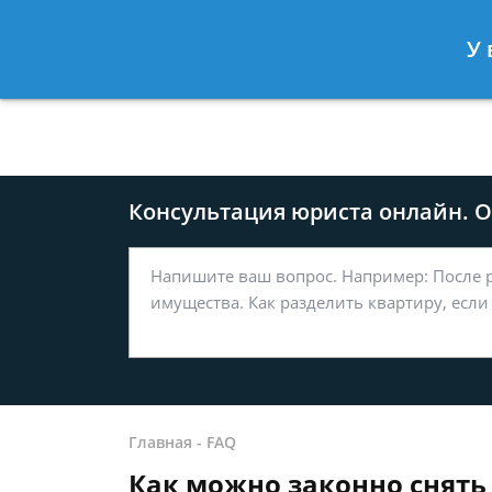
Москва
Санкт-Петербург
У 
8 499-577-04-56
8 812 509-27
Консультация юриста онлайн. От
Главная
-
FAQ
Как можно законно снять 