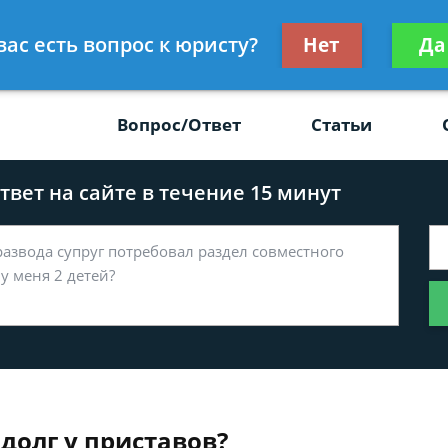
Получите консул
вас есть вопрос к юристу?
Нет
Да
-47
бес
Вопрос/Ответ
Статьи
вет на сайте в течение 15 минут
долг у приставов?