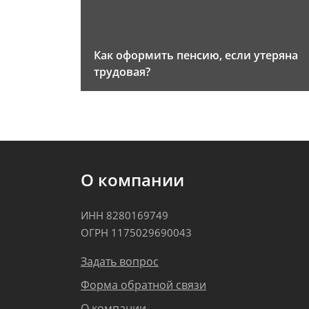
Как оформить пенсию, если утеряна
трудовая?
О компании
ИНН 8280169749
ОГРН 1175029690043
Задать вопрос
Форма обратной связи
О компании