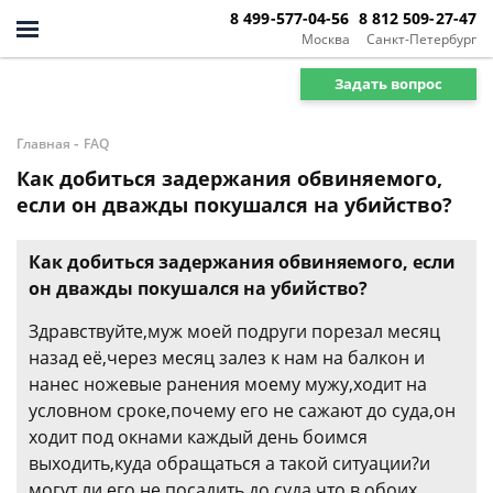
8 499-577-04-56
8 812 509-27-47
Москва
Санкт-Петербург
Задать вопрос
-
Главная
FAQ
Как добиться задержания обвиняемого,
если он дважды покушался на убийство?
Как добиться задержания обвиняемого, если
он дважды покушался на убийство?
Здравствуйте,муж моей подруги порезал месяц
назад её,через месяц залез к нам на балкон и
нанес ножевые ранения моему мужу,ходит на
условном сроке,почему его не сажают до суда,он
ходит под окнами каждый день боимся
выходить,куда обращаться а такой ситуации?и
могут ли его не посадить до суда,что в обоих