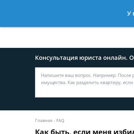
Москва
Санкт-Петербург
У 
8 499-577-04-56
8 812 509-27
Консультация юриста онлайн. От
Главная
-
FAQ
Как быть, если меня изби