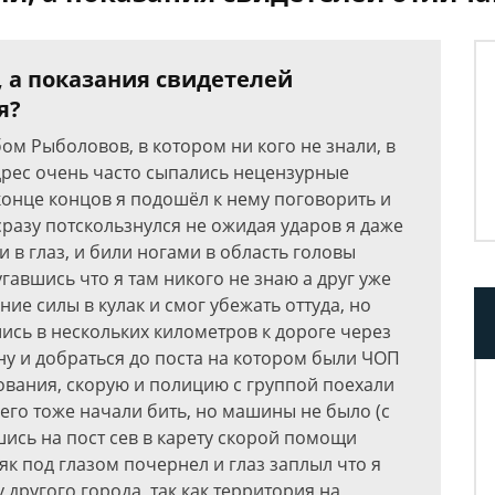
, а показания свидетелей
я?
бом Рыболовов, в котором ни кого не знали, в
дрес очень часто сыпались нецензурные
конце концов я подошёл к нему поговорить и
 сразу потскользнулся не ожидая ударов я даже
 в глаз, и били ногами в область головы
угавшись что я там никого не знаю а друг уже
ние силы в кулак и смог убежать оттуда, но
ись в нескольких километров к дороге через
ну и добраться до поста на котором были ЧОП
ования, скорую и полицию с группой поехали
 его тоже начали бить, но машины не было (с
шись на пост сев в карету скорой помощи
як под глазом почернел и глаз заплыл что я
у другого города, так как территория на