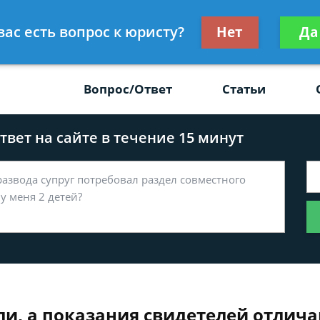
Получите консул
вас есть вопрос к юристу?
Нет
Да
-47
бес
Вопрос/Ответ
Статьи
вет на сайте в течение 15 минут
ли, а показания свидетелей отлича