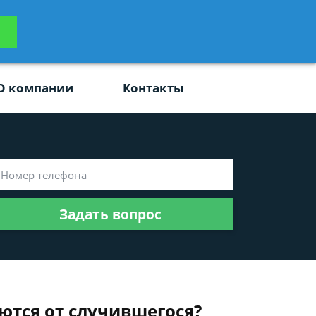
ьтацию
Задать вопрос
платно
О компании
Контакты
Задать вопрос
ются от случившегося?