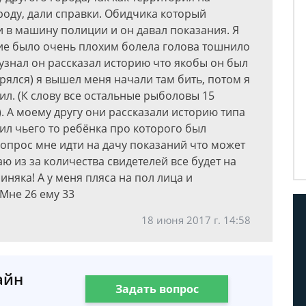
роду, дали справки. Обидчика который
 в машину полиции и он давал показания. Я
ние было очень плохим болела голова тошнило
я узнал он рассказал историю что якобы он был
ерялся) я вышел меня начали там бить, потом я
бил. (К слову все остальные рыболовы 15
в). А моему другу они рассказали историю типа
бил чьего то ребёнка про которого был
 Вопрос мне идти на дачу показаний что может
аю из за количества свидетелей все будет на
иняка! А у меня пляса на пол лица и
Мне 26 ему 33
18 июня 2017 г. 14:58
айн
Задать вопрос