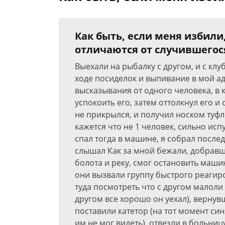
Как быть, если меня избили
отличаются от случившегос
Выехали на рыбалку с другом, и с клу
ходе посиделок и выпивание в мой а
высказывания от одного человека, в 
успокоить его, затем оттолкнул его и
не прикрылся, и получил носком туфли
кажется что не 1 человек, сильно исп
спал тогда в машине, я собрал послед
слышал Как за мной бежали, добравш
болота и реку, смог остановить маши
они вызвали группу быстрого реагир
туда посмотреть что с другом малоли
другом все хорошо он уехал), вернув
поставили катетор (на тот момент син
им не мог видеть), отвезли в больниц