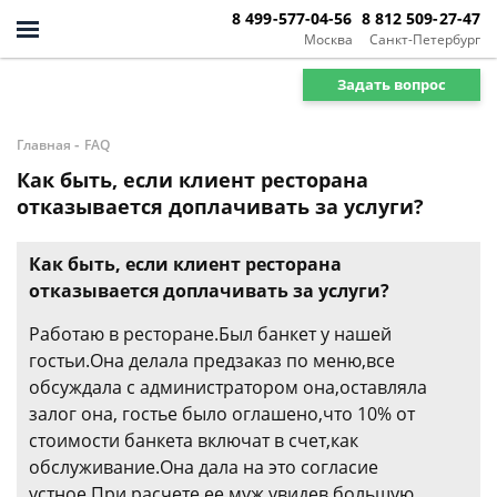
8 499-577-04-56
8 812 509-27-47
Москва
Санкт-Петербург
Задать вопрос
-
Главная
FAQ
Как быть, если клиент ресторана
отказывается доплачивать за услуги?
Как быть, если клиент ресторана
отказывается доплачивать за услуги?
Работаю в ресторане.Был банкет у нашей
гостьи.Она делала предзаказ по меню,все
обсуждала с администратором она,оставляла
залог она, гостье было оглашено,что 10% от
стоимости банкета включат в счет,как
обслуживание.Она дала на это согласие
устное.При расчете,ее муж увидев большую