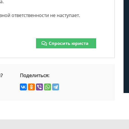
а.
вной ответственности не наступает.
Спросить юриста
й?
Поделиться: