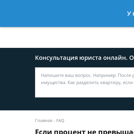
Москва
Санкт-Петербург
У 
8 499-577-04-56
8 812 509-27
Консультация юриста онлайн. От
Главная
-
FAQ
Если процент не превышае