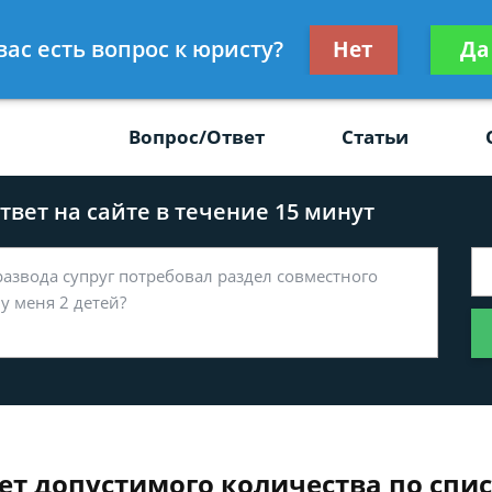
Получите консул
вас есть вопрос к юристу?
Нет
Да
-47
бес
Вопрос/Ответ
Статьи
вет на сайте в течение 15 минут
т допустимого количества по спис