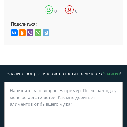
0
0
Поделиться:
Задайте вопрос и юрист ответит вам через
5 минут
!