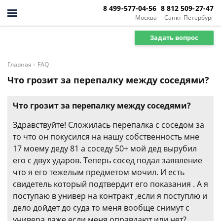
8 499-577-04-56
8 812 509-27-47
Москва
Санкт-Петербург
Задать вопрос
-
Главная
FAQ
Что грозит за перепалку между соседями?
Что грозит за перепалку между соседями?
Здравствуйте! Сложилась перепалка с соседом за
то что он покусился на нашу собственность мне
17 моему деду 81 а соседу 50+ мой дед вырубил
его с двух ударов. Теперь сосед подал заявление
что я его тежелым предметом мочил. И есть
свидетель который подтвердит его показания . А я
поступаю в универ на контракт ,если я поступлю и
дело дойдет до суда то меня вообще снимут с
универа даже если меня оправдают или нет?