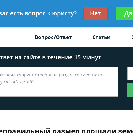
Получите консул
вас есть вопрос к юристу?
Нет
Да
-47
бес
Вопрос/Ответ
Статьи
вет на сайте в течение 15 минут
 неправильный размер площади зем