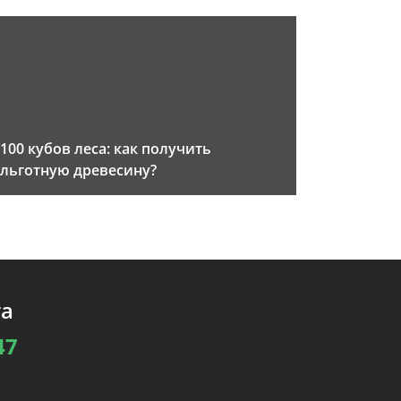
100 кубов леса: как получить
льготную древесину?
та
47