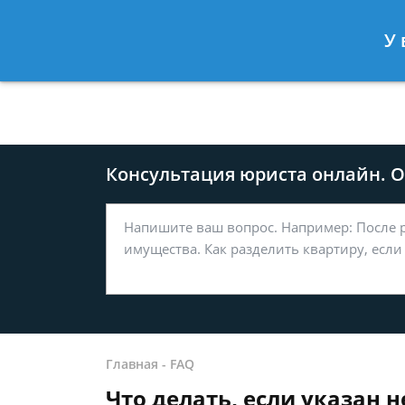
Москва
Санкт-Петербург
У 
8 499-577-04-56
8 812 509-27
Консультация юриста онлайн. От
Главная
-
FAQ
Что делать, если указан