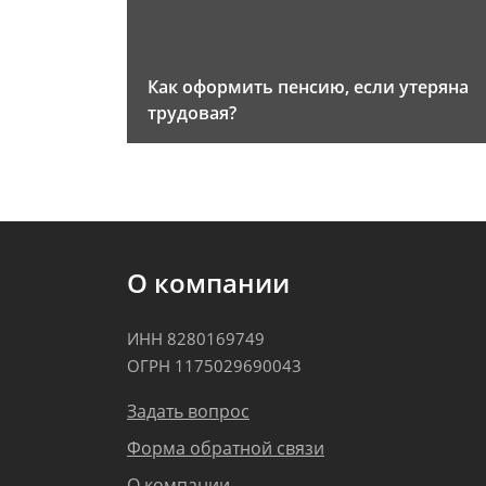
Как оформить пенсию, если утеряна
трудовая?
О компании
ИНН 8280169749
ОГРН 1175029690043
Задать вопрос
Форма обратной связи
О компании