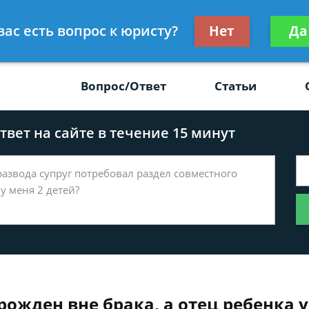
Получите консул
вас есть вопрос к юристу?
Нет
Да
-47
бес
Вопрос/Ответ
Статьи
вет на сайте в течение 15 минут
 рожден вне брака, а отец ребенка 