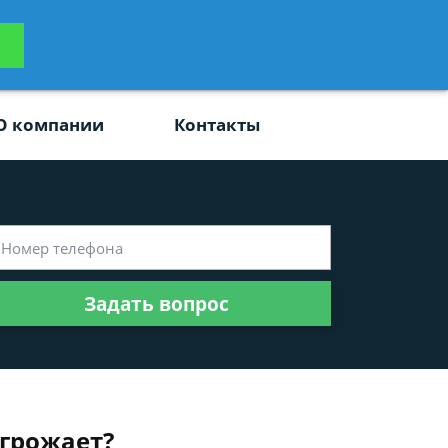
ьтацию
Задать вопрос
платно
О компании
Контакты
Задать вопрос
угрожает?