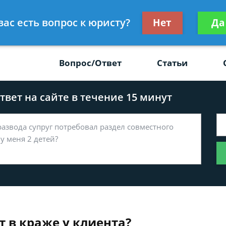
Получите консул
вас есть вопрос к юристу?
Нет
Да
-47
бес
Вопрос/Ответ
Статьи
вет на сайте в течение 15 минут
т в краже у клиента?