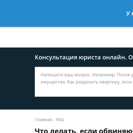
Москва
Санкт-Петербург
У 
8 499-577-04-56
8 812 509-27
Консультация юриста онлайн. От
Главная
-
FAQ
Что делать, если обвиняю