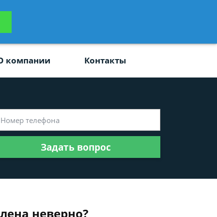
ьтацию
Задать вопрос
платно
О компании
Контакты
Задать вопрос
млена неверно?