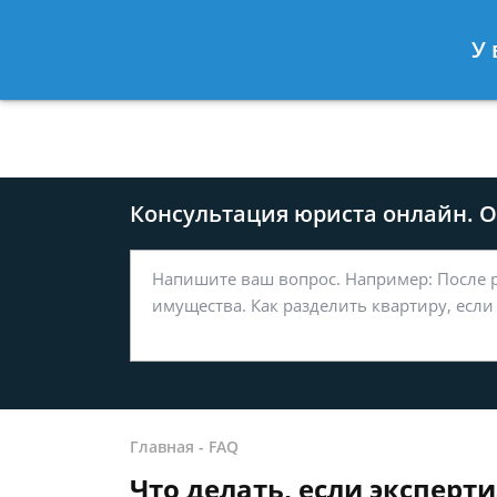
Москва
Санкт-Петербург
У 
8 499-577-04-56
8 812 509-27
Консультация юриста онлайн. От
Главная
-
FAQ
Что делать, если экспер