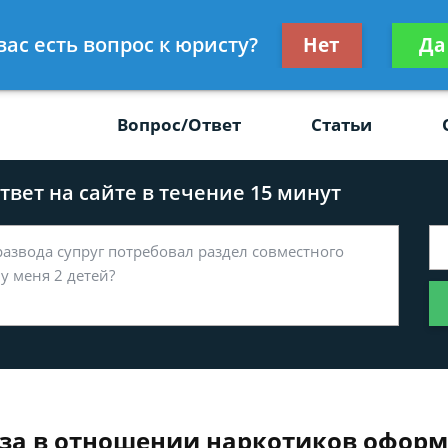
Получите консул
вас есть вопрос к юристу?
Нет
Да
-47
бес
Вопрос/Ответ
Статьи
вет на сайте в течение 15 минут
тиза в отношении наркотиков офор