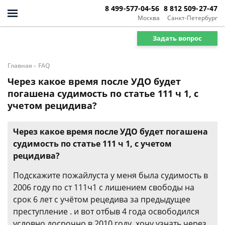
8 499-577-04-56
8 812 509-27-47
Москва
Санкт-Петербург
Задать вопрос
-
Главная
FAQ
Через какое время после УДО будет
погашена судимость по статье 111 ч 1, с
учетом рецидива?
Через какое время после УДО будет погашена
судимость по статье 111 ч 1, с учетом
рецидива?
Подскажите пожайлуста у меня была судимость в
2006 году по ст 111ч1 с лишением свободы на
срок 6 лет с учётом рецедива за предыдущее
преступление . и вот отбыв 4 года освободился
условно досрочно в 2010 году .хочу узнать через