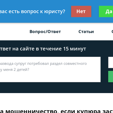
Получите консул
вас есть вопрос к юристу?
Нет
Да
-47
бес
Вопрос/Ответ
Статьи
вет на сайте в течение 15 минут
за мошенничество, если купюра зас