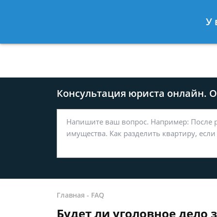
Москва
Санкт-Петербург
У 
8 499-577-04-56
8 812 509-27
Консультация юриста онлайн. От
Главная
-
FAQ
Будет ли уголовное дело 