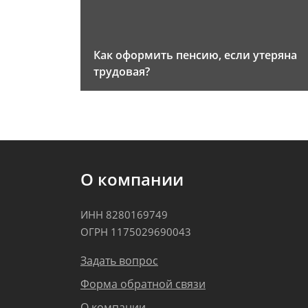
Как оформить пенсию, если утеряна
трудовая?
О компании
ИНН 8280169749
ОГРН 1175029690043
Задать вопрос
Форма обратной связи
О компании