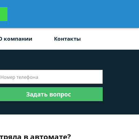
ьтацию
Задать вопрос
платно
О компании
Контакты
Задать вопрос
тряла в автомате?