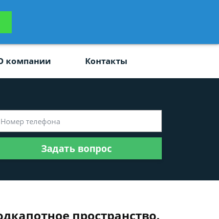
ьтацию
Задать вопрос
платно
О компании
Контакты
Задать вопрос
одкапотное пространство.