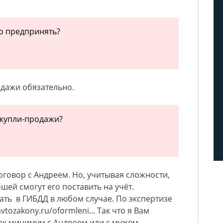
о предпринять?
одажи обязательно.
 купли-продажи?
говор с Андреем. Но, учитывая сложности,
бшей смогут его поставить на учёт.
лать в ГИБДД в любом случае. По экспертизе
vtozakony.ru/oformleni... Так что я Вам
ак минимум с Андреем или с мужем