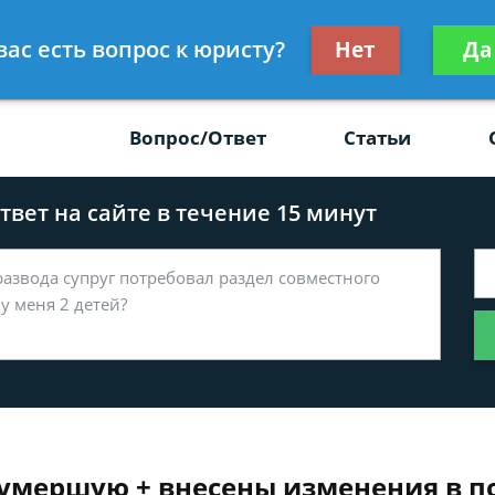
Получите консул
вас есть вопрос к юристу?
Нет
Да
-47
бес
Вопрос/Ответ
Статьи
вет на сайте в течение 15 минут
 умершую + внесены изменения в п