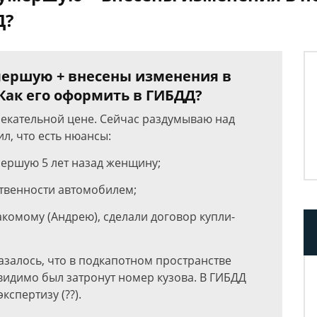
Д?
мершую + внесены изменения в
Как его оформить в ГИБДД?
екательной цене. Сейчас раздумываю над
л, что есть нюансы:
мершую 5 лет назад женщину;
ственности автомобилем;
комому (Андрею), сделали договор купли-
азалось, что в подкапотном пространстве
видимо был затронут номер кузова. В ГИБДД
кспертизу (??).