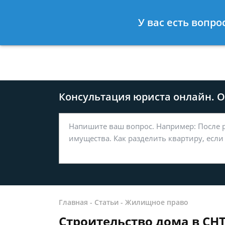
Москва
Санкт-Петербург
У вас есть вопро
8 499-577-04-56
8 812 509-27
Консультация юриста онлайн. От
Главная
-
Статьи
-
Жилищное право
Строительство дома в СН