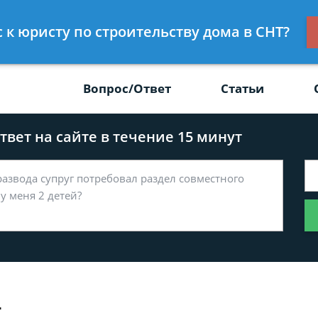
Получите консул
с к юристу по строительству дома в СНТ?
-47
бес
Вопрос/Ответ
Статьи
вет на сайте в течение 15 минут
Т