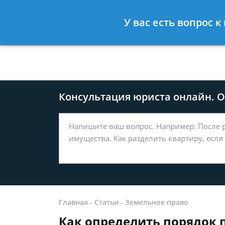
Москва
Санкт-Петербург
У вас есть вопрос 
8 499-577-04-56
8 812 509-27
Консультация юриста онлайн. От
Главная
-
Статьи
-
Земельное право
Как определить порядок