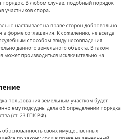
порядок. В любом случае, подобный порядок
в участников спора.
ально настаивает на праве сторон добровольно
я в форме соглашения. К сожалению, не всегда
есудебным способом ввиду несовпадения
ельно данного земельного объекта. В таком
ия может производиться исключительно на
вление
дка пользования земельным участком будет
менно ему подсудны дела об определении порядка
а (ст. 23 ГПК РФ).
ь обоснованность своих имущественных
ейся по закону доли в праве на земельный