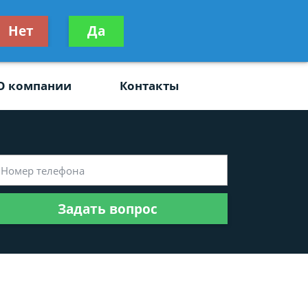
ьтацию
Нет
Да
Задать вопрос
платно
О компании
Контакты
Задать вопрос