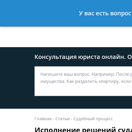
Москва
Санкт-Петербург
У вас есть вопро
8 499-577-04-56
8 812 509-27
Консультация юриста онлайн. От
Главная
-
Статьи
-
Судебный процесс
Исполнение решений суд