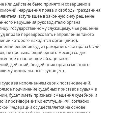
ие или действие было принято и совершено в
лномочий, нарушения права и свободы гражданина
 заявителя, вступившее в законную силу решение
щенного нарушения руководителю органа
лицу, государственному служащему, чье решение
Суд вправе переадресовать направление такого
нии которого находится орган (лицо),
лнении решения суд и гражданин, чьи права были
ок, не превышающий одного месяца со дня
оженное в настоящем абзаце также
ний, действий, бездействия органа местного
 или муниципального служащего.
я судов за исполнением своих постановлений.
прямое подчинение судебных приставов судьям в
ний, будет иметь признаки смешения судебной и
мо и противоречит Конституции РФ, согласно
йской Федерации осуществляется на основе