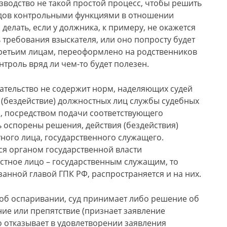
зводство не такой простой процесс, чтобы решить
удов контрольными функциями в отношении
делать, если у должника, к примеру, не окажется
требования взыскателя, или оно попросту будет
третьим лицам, переоформлено на родственников
нтроль вряд ли чем-то будет полезен.
дательство не содержит норм, наделяющих судей
(бездействие) должностных лиц службы судебных
Ф, посредством подачи соответствующего
ь оспорены решения, действия (бездействия)
тного лица, государственного служащего.
ся органом государственной власти
остное лицо – государственным служащим, то
анной главой ГПК РФ, распространяется и на них.
 об оспаривании, суд принимает либо решение об
ие или препятствие (признает заявление
о отказывает в удовлетворении заявления