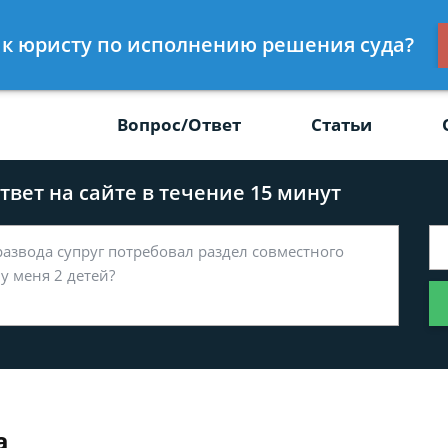
Получите консул
с к юристу по исполнению решения суда?
-47
бес
Вопрос/Ответ
Статьи
вет на сайте в течение 15 минут
а