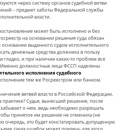
изуются через систему органов судебной ветви
лений – предмет заботы Федеральной службы
исполнительной власти.
 постановление может быть исполнено и без
Росреестр на основании решения суда обязан
 на основании выданного судом исполнительного
исать денежные средства должника в пользу
и гладко, и при наличии каких-то проблем все
. Именно должностные лица ФССП наделены
ельного исполнения судебного
исполнение тем же Росреестром или банком.
аничения ветвей власти в Российской Федерации,
а практике? Судья, вынесший решение, после
у забывает о нем, ведь необходимо разрешать
чтобы принятое им решение не отменила (не
ю очередь, это будет констатировать допущенную
ъеме таких ошибок может повлечь для этого