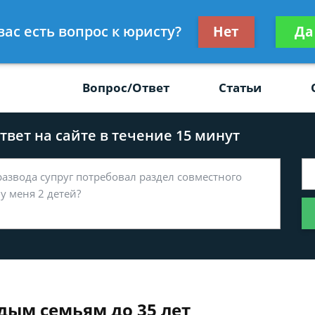
Получите консул
вас есть вопрос к юристу?
Нет
Да
-47
бес
Вопрос/Ответ
Статьи
вет на сайте в течение 15 минут
ым семьям до 35 лет