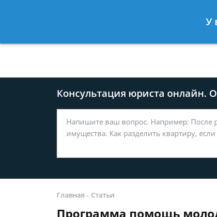
Москва
Санкт-Петербург
У 
8 499-577-04-56
8 812 509-27
Консультация юриста онлайн. От
Главная
-
Статьи
Программа помощь молод