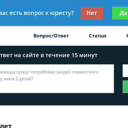
Получите консул
вас есть вопрос к юристу?
Нет
Да
-47
бес
Вопрос/Ответ
Статьи
вет на сайте в течение 15 минут
 лет