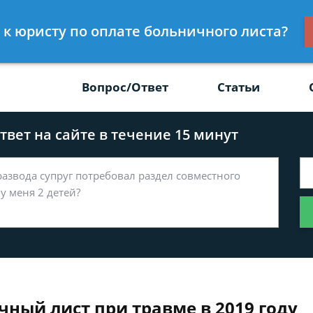
Получите консул
с к юристу по оплате больничного листа?
-47
бес
Вопрос/Ответ
Статьи
вет на сайте в течение 15 минут
ный лист при травме в 2019 году