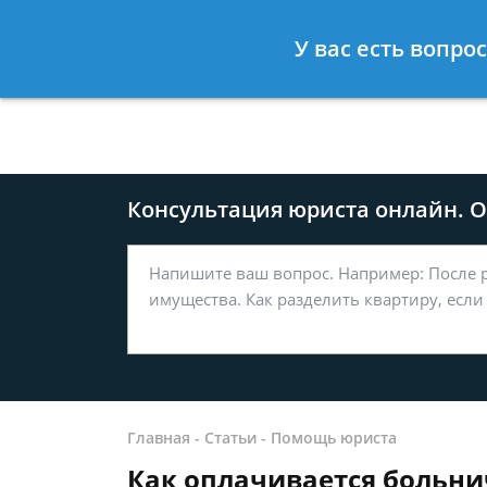
Москва
Санкт-Петербург
У вас есть вопро
8 499-577-04-56
8 812 509-27
Консультация юриста онлайн. От
Главная
-
Статьи
-
Помощь юриста
Как оплачивается больнич