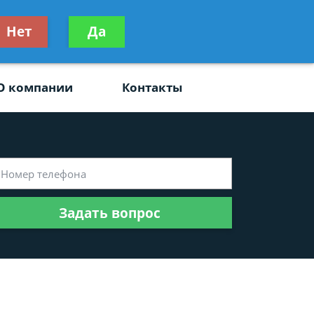
ьтацию
Нет
Да
Задать вопрос
платно
О компании
Контакты
Задать вопрос