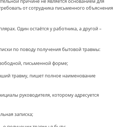
жительной причине не является основанием для
требовать от сотрудника письменного объяснения
лярах. Один остаётся у работника, а другой –
писки по поводу получения бытовой травмы:
вободной, письменной форме;
ивший травму, пишет полное наименование
нициалы руководителя, которому адресуется
льная записка;
 о получении травмы в быту;