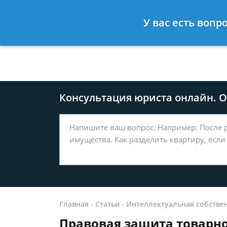
Москва
Санкт-Петербург
У вас есть вопр
8 499-577-04-56
8 812 509-27
Консультация юриста онлайн. От
Главная
-
Статьи
-
Интеллектуальная собстве
Правовая защита товарно