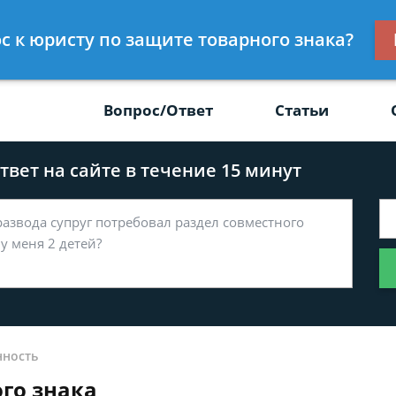
Получите консул
ос к юристу по защите товарного знака?
-47
бес
Вопрос/Ответ
Статьи
вет на сайте в течение 15 минут
нность
го знака