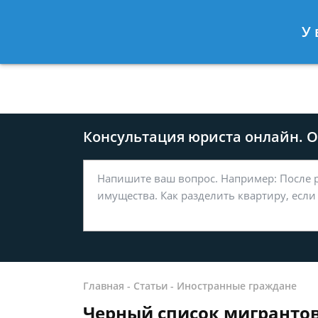
Москва
Санкт-Петербург
У 
8 499-577-04-56
8 812 509-27
Консультация юриста онлайн. От
Главная
-
Статьи
-
Иностранные граждане
Черный список мигрантов