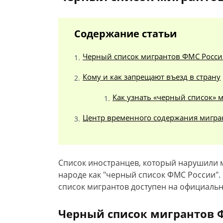
Содержание статьи
Черный список мигрантов ФМС России
Кому и как запрещают въезд в страну
Как узнать «черный список» 
Центр временного содержания мигра
Список иностранцев, который нарушили 
народе как "черный список ФМС России".
список мигрантов доступен на официальн
Черный список мигрантов Ф