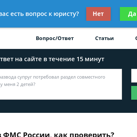
Получите консул
вас есть вопрос к юристу?
Нет
Да
-47
бес
Вопрос/Ответ
Статьи
вет на сайте в течение 15 минут
 ФМС России, как проверить?