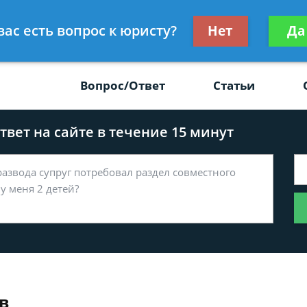
Получите консул
вас есть вопрос к юристу?
Нет
Да
-47
бес
Вопрос/Ответ
Статьи
вет на сайте в течение 15 минут
в