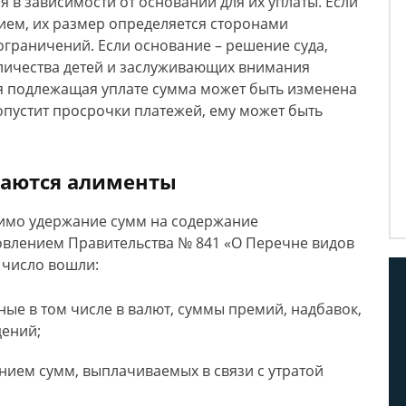
 в зависимости от оснований для их уплаты. Если
ем, их размер определяется сторонами
ограничений. Если основание – решение суда,
оличества детей и заслуживающих внимания
ая подлежащая уплате сумма может быть изменена
опустит просрочки платежей, ему может быть
ваются алименты
тимо удержание сумм на содержание
влением Правительства № 841 «О Перечне видов
 число вошли:
ые в том числе в валют, суммы премий, надбавок,
дений;
ием сумм, выплачиваемых в связи с утратой