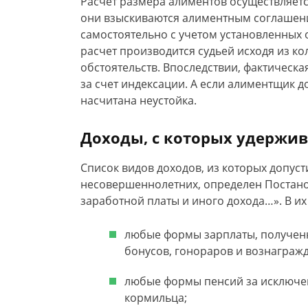
Расчет размера алиментов осуществляется
они взыскиваются алиментным соглашени
самостоятельно с учетом установленных 
расчет производится судьей исходя из к
обстоятельств. Впоследствии, фактическ
за счет индексации. А если алиментщик д
насчитана неустойка.
Доходы, с которых удержи
Список видов доходов, из которых допус
несовершеннолетних, определен Постано
заработной платы и иного дохода…». В их
любые формы зарплаты, полученн
бонусов, гонораров и вознаграж
любые формы пенсий за исключен
кормильца;