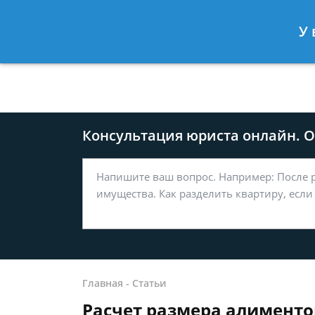
Москва
Санкт-Петербург
У 
8 499-577-04-56
8 812 509-27
Консультация юриста онлайн. От
Главная
-
Статьи
Расчет размера алименто