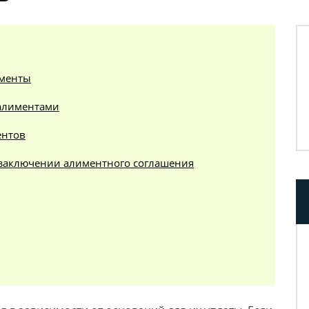
именты
 алиментами
ентов
 заключении алиментного соглашения