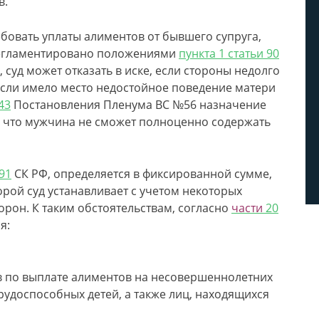
в.
бовать уплаты алиментов от бывшего супруга,
 регламентировано положениями
пункта 1 статьи 90
 суд может отказать в иске, если стороны недолго
 если имело место недостойное поведение матери
43
Постановления Пленума ВС №56 назначение
, что мужчина не сможет полноценно содержать
 91
СК РФ, определяется в фиксированной сумме,
рой суд устанавливает с учетом некоторых
орон. К таким обстоятельствам, согласно
части
20
я:
тв по выплате алиментов на несовершеннолетних
удоспособных детей, а также лиц, находящихся