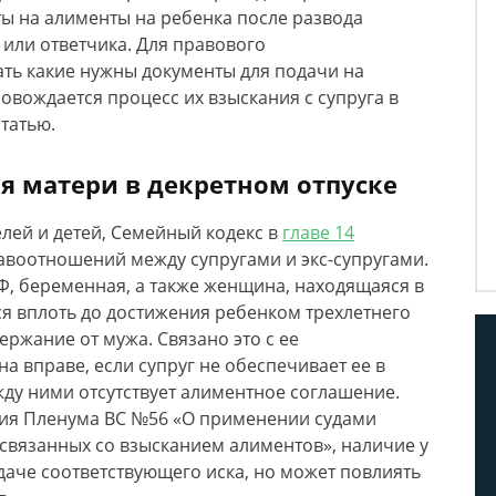
ы на алименты на ребенка после развода
а или ответчика. Для правового
ть какие нужны документы для подачи на
овождается процесс их взыскания с супруга в
татью.
я матери в декретном отпуске
лей и детей, Семейный кодекс в
главе 14
воотношений между супругами и экс-супругами.
Ф, беременная, а также женщина, находящаяся в
ся вплоть до достижения ребенком трехлетнего
ержание от мужа. Связано это с ее
а вправе, если супруг не обеспечивает ее в
жду ними отсутствует алиментное соглашение.
ия Пленума ВС №56 «О применении судами
 связанных со взысканием алиментов», наличие у
даче соответствующего иска, но может повлиять