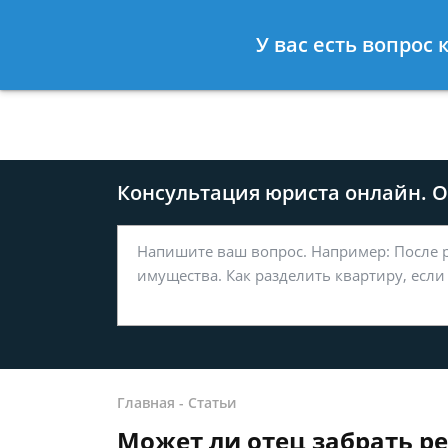
Москва
Санкт-Петербург
У вас есть вопрос
8 499-577-04-56
8 812 509-27
Консультация юриста онлайн. От
Главная
-
Статьи
Может ли отец забрать р