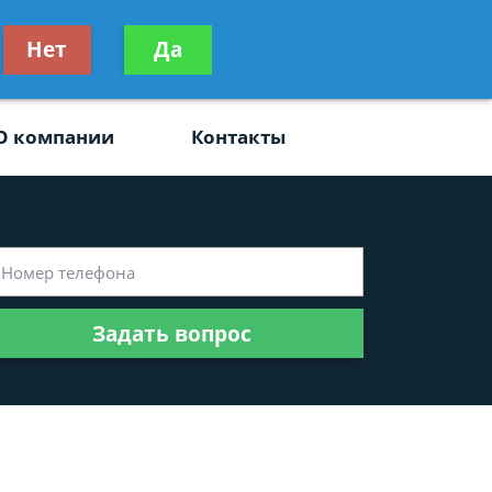
ьтацию
Нет
Да
Задать вопрос
платно
О компании
Контакты
Задать вопрос