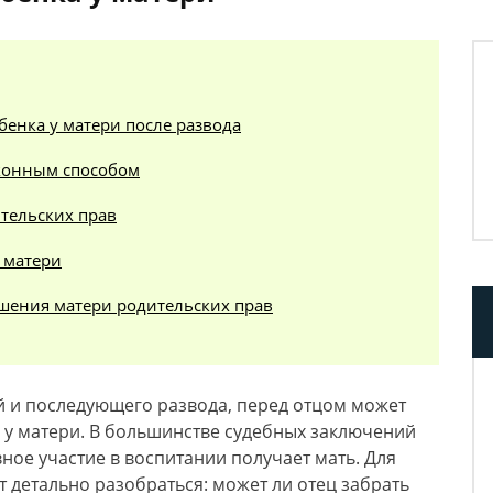
бенка у матери после развода
аконным способом
тельских прав
 матери
шения матери родительских прав
 и последующего развода, перед отцом может
ка у матери. В большинстве судебных заключений
ное участие в воспитании получает мать. Для
 детально разобраться: может ли отец забрать