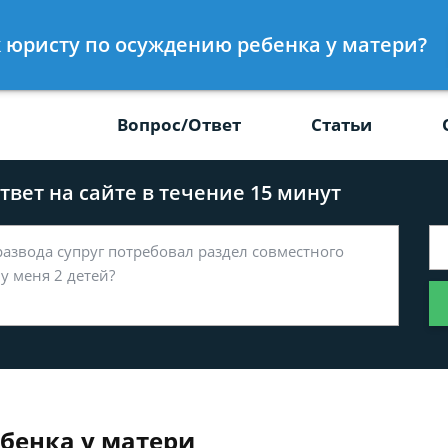
Получите консул
 к юристу по осуждению ребенка у матери?
-47
бес
Вопрос/Ответ
Статьи
вет на сайте в течение 15 минут
ебенка у матери